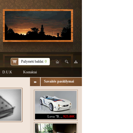
Pažymėti baldai:
0
D.U.K
Kontaktai
Savaitės pasiūlymai
Lova "B...
,
925.00€