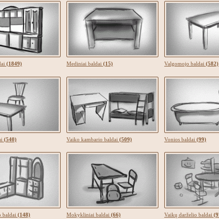
dai
(1849)
Mediniai baldai
(15)
Valgomojo baldai
(582)
ai
(540)
Vaiko kambario baldai
(509)
Vonios baldai
(99)
o baldai
(148)
Mokykliniai baldai
(66)
Vaikų darželio baldai
(9