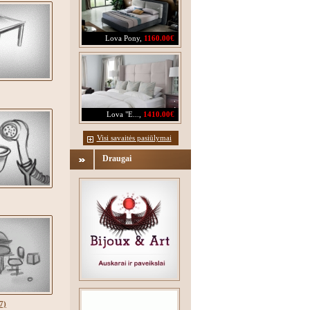
Lova Pony
,
1160.00€
Lova "E...
,
1410.00€
Visi savaitės pasiūlymai
Draugai
7)