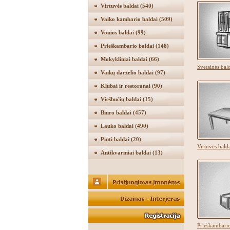
Virtuvės baldai
(540)
Vaiko kambario baldai
(509)
Vonios baldai
(99)
Prieškambario baldai
(148)
Mokykliniai baldai
(66)
Svetainės bal
Vaikų darželio baldai
(97)
Klubai ir restoranai
(90)
Viešbučių baldai
(15)
Biuro baldai
(457)
Lauko baldai
(490)
Pinti baldai
(20)
Virtuvės bald
Antikvariniai baldai
(13)
Prieškambari