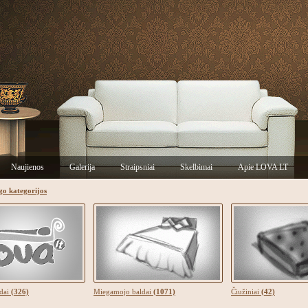
Naujienos
Galerija
Straipsniai
Skelbimai
Apie LOVA LT
go kategorijos
ldai
(326)
Miegamojo baldai
(1071)
Čiužiniai
(42)