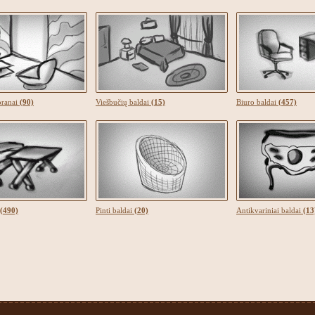
toranai
(90)
Viešbučių baldai
(15)
Biuro baldai
(457)
(490)
Pinti baldai
(20)
Antikvariniai baldai
(13