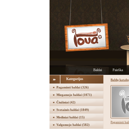
Baldai
Paieška
Kategorijos
Baldų katalo
Pagaminti baldai
(326)
Miegamojo baldai
(1071)
Čiužiniai
(42)
Svetainės baldai
(1849)
Mediniai baldai
(15)
Pagaminti ba
Valgomojo baldai
(582)