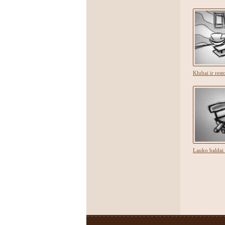
Klubai ir res
Lauko baldai