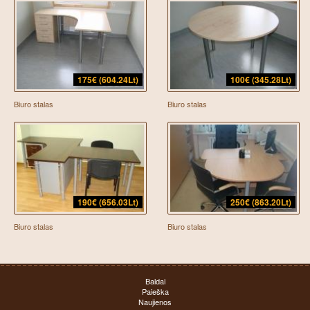
175€ (604.24Lt)
100€ (345.28Lt)
Biuro stalas
Biuro stalas
190€ (656.03Lt)
250€ (863.20Lt)
Biuro stalas
Biuro stalas
Baldai
Paieška
Naujienos