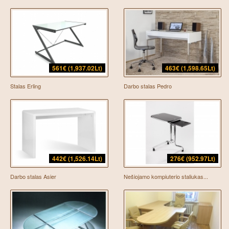
561€ (1,937.02Lt)
463€ (1,598.65Lt)
Stalas Erling
Darbo stalas Pedro
442€ (1,526.14Lt)
276€ (952.97Lt)
Darbo stalas Asier
Nešiojamo kompiuterio staliukas...