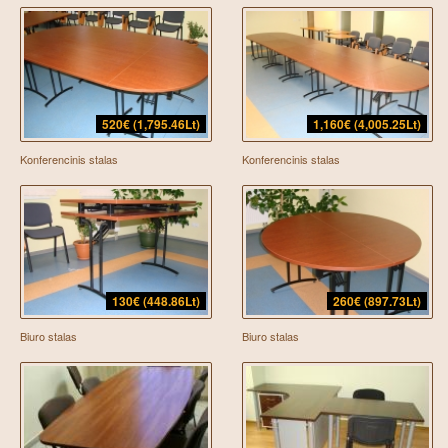
520€ (1,795.46Lt)
1,160€ (4,005.25Lt)
Konferencinis stalas
Konferencinis stalas
130€ (448.86Lt)
260€ (897.73Lt)
Biuro stalas
Biuro stalas