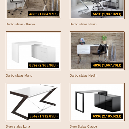
488€ (1,684.97Lt)
561€ (1,937.02Lt)
Darbo stalas Olimpia
Darbo stalas Neirin
859€ (2,965.96Lt)
483€ (1,667.70Lt)
Darbo stalas Manu
Darbo stalas Nedim
554€ (1,912.85Lt)
633€ (2,185.62Lt)
Biuro stalas Luna
Biuro Stalas Claude