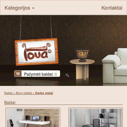
Kategorijos
Kontaktai
Pažymėti baldai:
0
Baldai
>
Biuro baldai
>
Darbo stalai
Baldai