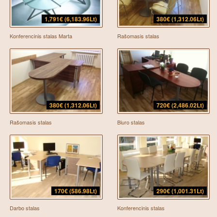
1,791€ (6,183.96Lt)
380€ (1,312.06Lt)
Konferencinis stalas Marta
Rašomasis stalas
380€ (1,312.06Lt)
720€ (2,486.02Lt)
Rašomasis stalas
Biuro stalas
170€ (586.98Lt)
290€ (1,001.31Lt)
Darbo stalas
Konferencinis stalas