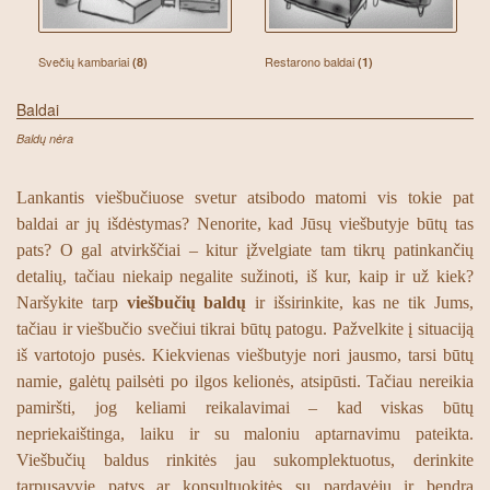
Svečių kambariai
Restarono baldai
(8)
(1)
Baldai
Baldų nėra
Lankantis viešbučiuose svetur atsibodo matomi vis tokie pat
baldai ar jų išdėstymas? Nenorite, kad Jūsų viešbutyje būtų tas
pats? O gal atvirkščiai – kitur įžvelgiate tam tikrų patinkančių
detalių, tačiau niekaip negalite sužinoti, iš kur, kaip ir už kiek?
Naršykite tarp
viešbučių baldų
ir išsirinkite, kas ne tik Jums,
tačiau ir viešbučio svečiui tikrai būtų patogu. Pažvelkite į situaciją
iš vartotojo pusės. Kiekvienas viešbutyje nori jausmo, tarsi būtų
namie, galėtų pailsėti po ilgos kelionės, atsipūsti. Tačiau nereikia
pamiršti, jog keliami reikalavimai – kad viskas būtų
nepriekaištinga, laiku ir su maloniu aptarnavimu pateikta.
Viešbučių baldus rinkitės jau sukomplektuotus, derinkite
tarpusavyje patys ar konsultuokitės su pardavėju ir bendrą