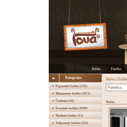
Baldai
Paieška
Kategorijos
Baldai
>
Priešk
Pagaminti baldai
(326)
Miegamojo baldai
(1071)
Čiužiniai
(42)
Baldai
Svetainės baldai
(1849)
Mediniai baldai
(15)
Valgomojo baldai
(582)