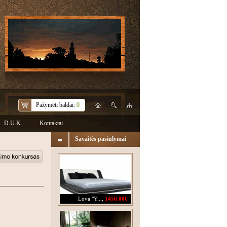
Pažymėti baldai:
0
D.U.K
Kontaktai
Savaitės pasiūlymai
Lova "Y...
,
1450.00€