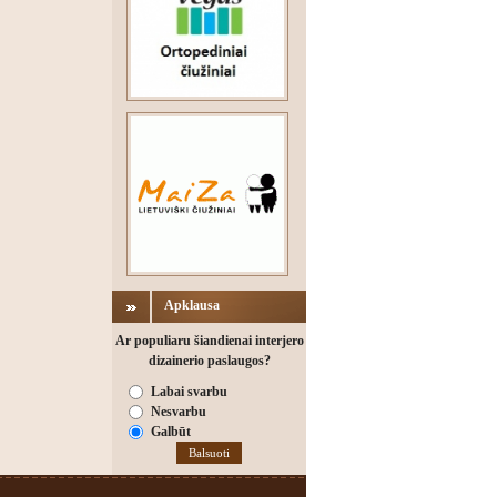
Apklausa
Ar populiaru šiandienai interjero
dizainerio paslaugos?
Labai svarbu
Nesvarbu
Galbūt