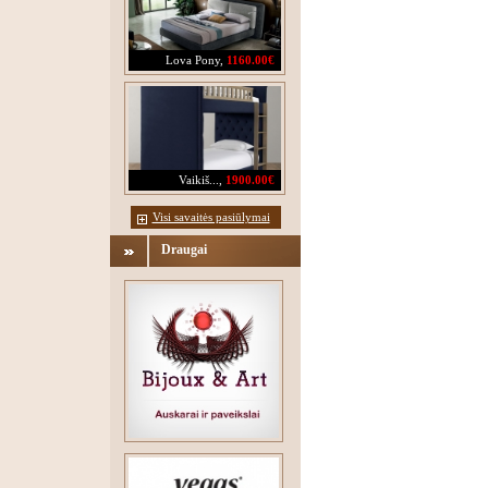
Lova Pony
,
1160.00€
Vaikiš...
,
1900.00€
Visi savaitės pasiūlymai
Draugai