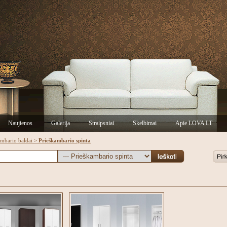
Naujienos
Galerija
Straipsniai
Skelbimai
Apie LOVA LT
ambario baldai
>
Prieškambario spinta