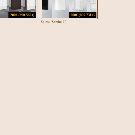
200€ (690.56Lt)
260€ (897.73Lt)
Spinta "
Samba 2
"