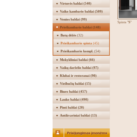
Virtuvės baldai
(540)
Vaiko kambario baldai
(509)
Vonios baldai
(99)
Spinta "
S
"
Prieškambario baldai
(148)
Batų dėžės
(32)
Prieškambario spinta
(45)
Prieškambario kompl.
(54)
Mokykliniai baldai
(66)
Vaikų darželio baldai
(97)
Klubai ir restoranai
(90)
Viešbučių baldai
(15)
Biuro baldai
(457)
Lauko baldai
(490)
Pinti baldai
(20)
Antikvariniai baldai
(13)