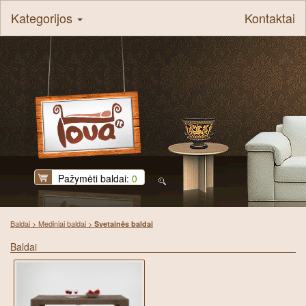
Kategorijos
Kontaktai
Pažymėti baldai:
0
Baldai
>
Mediniai baldai
>
Svetainės baldai
Baldai