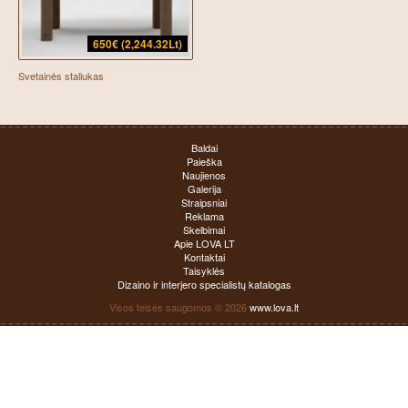
650€ (2,244.32Lt)
Svetainės staliukas
Baldai
Paieška
Naujienos
Galerija
Straipsniai
Reklama
Skelbimai
Apie LOVA LT
Kontaktai
Taisyklės
Dizaino ir interjero specialistų katalogas
Visos teisės saugomos © 2026
www.lova.lt