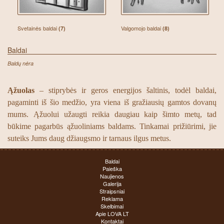
Svetainės baldai
Valgomojo baldai
(7)
(8)
Baldai
Baldų nėra
Ąžuolas
– stiprybės ir geros energijos šaltinis, todėl baldai,
pagaminti iš šio medžio, yra viena iš gražiausių gamtos dovanų
mums. Ąžuolui užaugti reikia daugiau kaip šimto metų, tad
būkime pagarbūs ąžuoliniams baldams. Tinkamai prižiūrimi, jie
suteiks Jums daug džiaugsmo ir tarnaus ilgus metus.
Baldai
Paieška
Naujienos
Galerija
Straipsniai
Reklama
Skelbimai
Apie LOVA LT
Kontaktai