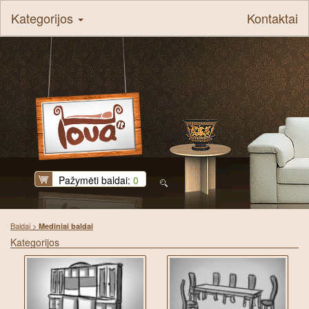
Kategorijos
Kontaktai
Pažymėti baldai:
0
Baldai
>
Mediniai baldai
Kategorijos