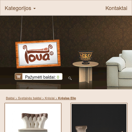
Kategorijos
Kontaktai
Pažymėti baldai:
0
Baldai
>
Svetainės baldai
>
Krėslai
>
Krėslas Elie