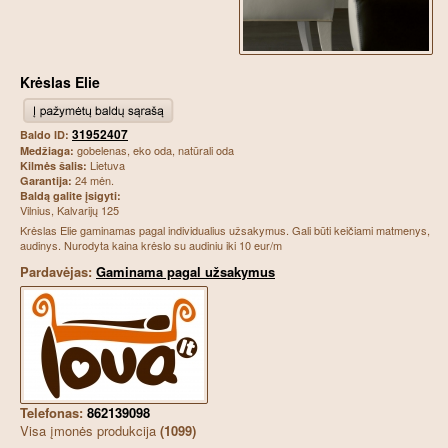
Krėslas Elie
31952407
Baldo ID:
gobelenas, eko oda, natūrali oda
Medžiaga:
Lietuva
Kilmės šalis:
24 mėn.
Garantija:
Baldą galite įsigyti:
Vilnius, Kalvarijų 125
Krėslas Elie gaminamas pagal individualius užsakymus. Gali būti keičiami matmenys,
audinys. Nurodyta kaina krėslo su audiniu iki 10 eur/m
Pardavėjas:
Gaminama pagal užsakymus
Telefonas:
862139098
Visa įmonės produkcija
(1099)