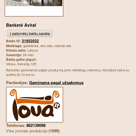
Banketė Avital
31952032
Baldo ID:
gobelenas, eko oda, natūrali oda
Medžiaga:
Lietuva
Kilmės šalis:
24 mėn.
Garantija:
Baldą galite įsigyti:
Vilnius, Kalvarijų 125
Banketės gaminamos pagal užsakymą jums reikalingų matmenų. Nurodyta kaina su
audiniu iki 10 eur/m.
Pardavėjas:
Gaminama pagal užsakymus
Telefonas:
862139098
Visa įmonės produkcija
(1099)