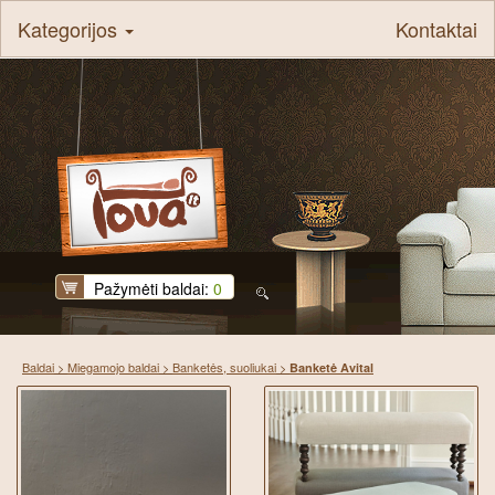
Kategorijos
Kontaktai
Pažymėti baldai:
0
Baldai
>
Miegamojo baldai
>
Banketės, suoliukai
>
Banketė Avital