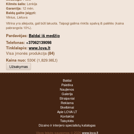
Lenkija
Kilmės šalis:
12 mėn.
Garantija:
Baldą galite įsigyti:
Vilnius, Lietuva
Vitrina yra aliejuota, gali būti lakuota. Taipogi galima rinktis spalvą iš palėtės (kaina
pabrangsta 10%).
Pardavėjas:
Baldai iš medžio
Telefonas:
+37062139098
Tinklalapis:
www.lova.lt
Visa įmonės produkcija
(84)
Kaina nuo:
530€ (1,829.98Lt)
Baldai
Paieška
Naujienos
Galerija
Straipsniai
Reklama
Skelbimai
Apie LOVA LT
Kontaktai
Taisyklės
Dizaino ir interjero specialistų katalogas
Visos teisės saugomos © 2026
www.lova.lt