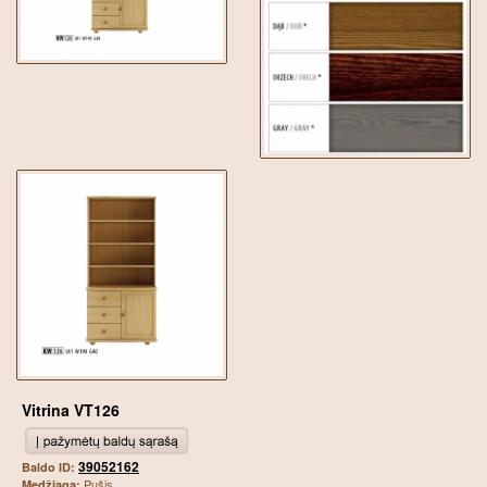
Vitrina VT126
39052162
Baldo ID:
Pušis
Medžiaga: