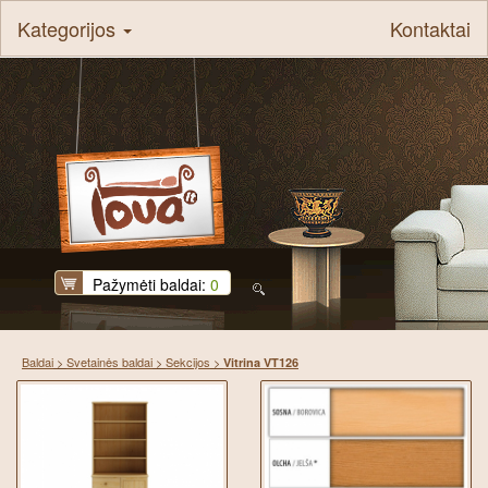
Kategorijos
Kontaktai
Pažymėti baldai:
0
Baldai
>
Svetainės baldai
>
Sekcijos
>
Vitrina VT126